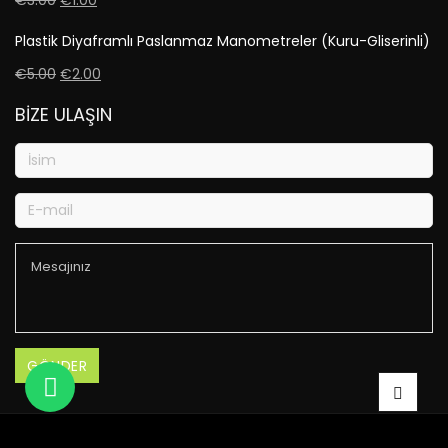
€
3.00
€
1.00
Plastik Diyaframlı Paslanmaz Manometreler (Kuru-Gliserinli)
€
5.00
€
2.00
BIZE ULAŞIN