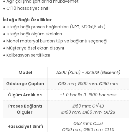
● Ağır çalışma şartlarına mukavemet
● Cl.1.0 hassasiyet sınıfı
İsteğe Bağlı Özellikler
● İsteğe bağlı proses bağlantıları (NPT, M20x1,5 vb.)
● İsteğe bağlı ölçüm skalaları
● Monel materyal burdon tüp ve bağlantı seçeneği
● Müşteriye özel ekran dizaynı
● Kalibrasyon sertifikası
Model
A300 (Kuru) – A300G (Gliserinli)
Gösterge Çapları
Ø63 mm, Ø100 mm, Ø160 mm
Ölçüm Aralıkları
-1…0 bar ile 0…1600 bar arası
Proses Bağlantı
Ø63 mm: G1/4B
Ölçüleri
Ø100 mm, Ø160 mm: G1/2B
Ø63 mm: Cl.1.6
Hassasiyet Sınıfı
Ø100 mm, Ø160 mm: Cl.1.0