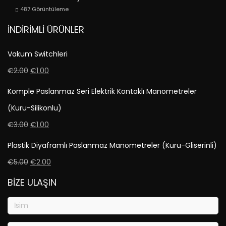
487
Görüntüleme
İNDIRIMLI ÜRÜNLER
Vakum Switchleri
€
2.00
€
1.00
Komple Paslanmaz Seri Elektrik Kontaklı Manometreler
(Kuru-Silikonlu)
€
3.00
€
1.00
Plastik Diyaframlı Paslanmaz Manometreler (Kuru-Gliserinli)
€
5.00
€
2.00
BIZE ULAŞIN