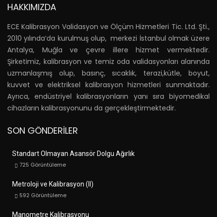
HAKKIMIZDA
ECE Kalibrasyon Validasyon ve Ölçüm Hizmetleri Tic. Ltd. Şti.,
2010 yılında’da kurulmuş olup, merkezi İstanbul olmak üzere
Antalya, Muğla ve çevre illere hizmet vermektedir.
Şirketimiz, kalibrasyon ve temiz oda validasyonları alanında
uzmanlaşmış olup, basınç, sıcaklık, terazi,kütle, boyut,
kuvvet ve elektriksel kalibrasyon hizmetleri sunmaktadır.
Ayrıca, endüstriyel kalibrasyonların yanı sıra biyomedikal
cihazların kalibrasyonunu da gerçekleştirmektedir.
SON GÖNDERILER
Standart Olmayan Asansör Dolgu Ağırlık
725
Görüntüleme
Metroloji ve Kalibrasyon (II)
592
Görüntüleme
Manometre Kalibrasyonu