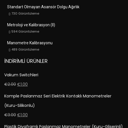
Standart Olmayan Asansör Dolgu Ağırlık
730
Görüntüleme
Metroloji ve Kalibrasyon (II)
594
Görüntüleme
Manometre Kalibrasyonu
489
Görüntüleme
İNDIRIMLI ÜRÜNLER
Vakum Switchleri
€
2.00
€
1.00
Komple Paslanmaz Seri Elektrik Kontaklı Manometreler
(Kuru-Silikonlu)
€
3.00
€
1.00
Plastik Diyaframlı Paslanmaz Manometreler (Kuru-Gliserinli)