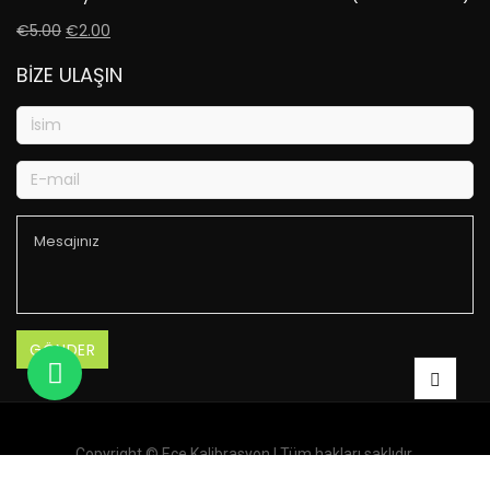
€
5.00
€
2.00
BIZE ULAŞIN
Copyright ©
Ece Kalibrasyon
| Tüm hakları saklıdır.