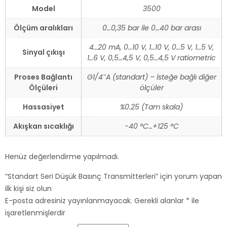
Model
3500
Ölçüm aralıkları
0…0,35 bar ile 0…40 bar arası
4…20 mA, 0…10 V, 1…10 V, 0…5 V, 1…5 V,
Sinyal çıkışı
1…6 V, 0,5…4,5 V, 0,5…4,5 V ratiometric
Proses Bağlantı
G1/4″A (standart) – İsteğe bağlı diğer
Ölçüleri
ölçüler
Hassasiyet
%0.25 (Tam skala)
Akışkan sıcaklığı
-40 °C…+125 °C
Henüz değerlendirme yapılmadı.
“Standart Seri Düşük Basınç Transmitterleri” için yorum yapan
ilk kişi siz olun
E-posta adresiniz yayınlanmayacak.
Gerekli alanlar
*
ile
işaretlenmişlerdir