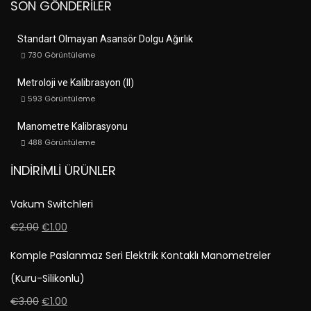
SON GÖNDERILER
Standart Olmayan Asansör Dolgu Ağırlık
730
Görüntüleme
Metroloji ve Kalibrasyon (II)
593
Görüntüleme
Manometre Kalibrasyonu
488
Görüntüleme
İNDIRIMLI ÜRÜNLER
Vakum Switchleri
€
2.00
€
1.00
Komple Paslanmaz Seri Elektrik Kontaklı Manometreler
(Kuru-Silikonlu)
€
3.00
€
1.00