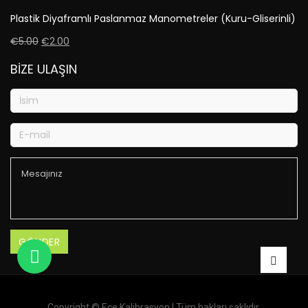
Plastik Diyaframlı Paslanmaz Manometreler (Kuru-Gliserinli)
€
5.00
€
2.00
BIZE ULAŞIN
Copyright ©
Ece Kalibrasyon
| Tüm hakları saklıdır.